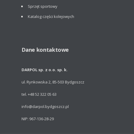
Sprzęt sportowy
Katalog części kolejowych
Dane kontaktowe
DARPOL sp. z o.o. sp. k.
ul. Rynkowska 2, 85-503 Bydgoszcz
tel. +48 52 322 05 63
info@darpol.bydgoszcz.pl
NIP: 967-136-28-29