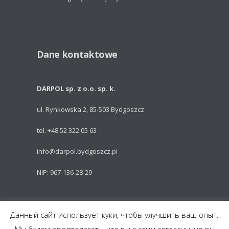
Dane kontaktowe
DARPOL sp. z o.o. sp. k.
ul. Rynkowska 2, 85-503 Bydgoszcz
tel. +48 52 322 05 63
info@darpol.bydgoszcz.pl
NIP: 967-136-28-29
Powered by: Talem Technologies
Данный сайт использует куки, чтобы улучшить ваш опыт.
Części do pojazdów szynowych