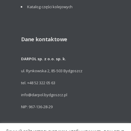
Katalog części kolejowych
Dane kontaktowe
DARPOL sp. z o.o. sp. k.
ul. Rynkowska 2, 85-503 Bydgoszcz
tel. +48 52 322 05 63
info@darpol.bydgoszcz.pl
NIP: 967-136-28-29
Powered by: Talem Technologies