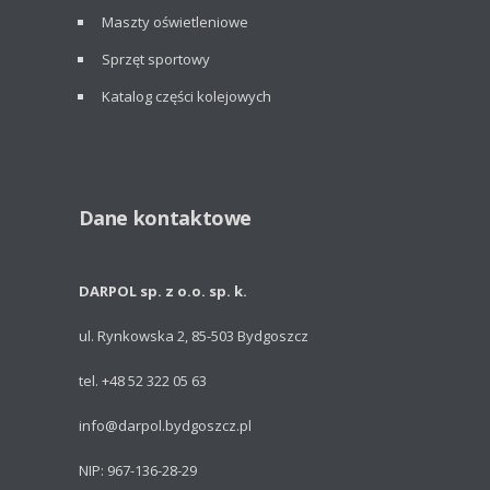
Maszty oświetleniowe
Sprzęt sportowy
Katalog części kolejowych
Dane kontaktowe
DARPOL sp. z o.o. sp. k.
ul. Rynkowska 2, 85-503 Bydgoszcz
tel. +48 52 322 05 63
info@darpol.bydgoszcz.pl
NIP: 967-136-28-29