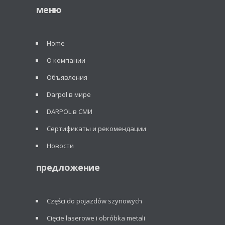
меню
Home
О компании
Объявления
Darpol в мире
DARPOL в СМИ
Сертификаты и рекомендации
Новости
предложение
Części do pojazdów szynowych
Cięcie laserowe i obróbka metali