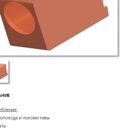
АНИЕ
ебление:
ропоезда и локомотивы
ать