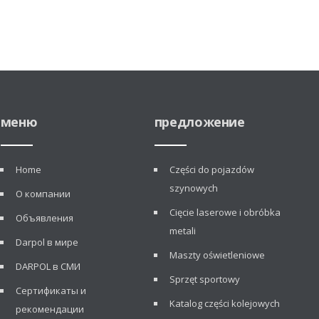
меню
предложение
Home
Części do pojazdów
szynowych
О компании
Cięcie laserowe i obróbka
Объявления
metali
Darpol в мире
Maszty oświetleniowe
DARPOL в СМИ
Sprzęt sportowy
Сертификаты и
Katalog części kolejowych
рекомендации