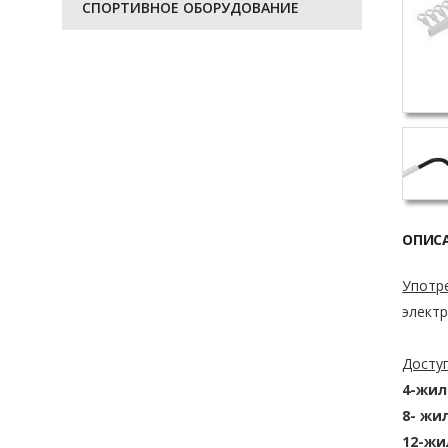
СПОРТИВНОЕ ОБОРУДОВАНИЕ
ОПИС
Употр
элект
Досту
4-жи
8- жи
12-ж