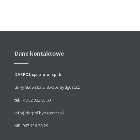
Dane kontaktowe
DARPOL sp. z o.o. sp. k.
ul. Rynkowska 2, 85-503 Bydgoszcz
tel. +48 52 322 05 63
info@darpol.bydgoszcz.pl
NIP: 967-136-28-29