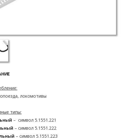
АНИЕ
ебление:
ропоезда, локомотивы
пные типы:
льный
– символ 5.1551.221
льный
– символ 5.1551.222
ильный
– символ 5.1551.223