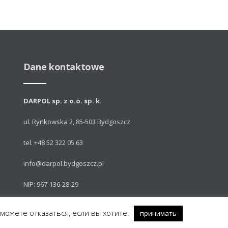
Dane kontaktowe
DARPOL sp. z o.o. sp. k.
ul. Rynkowska 2, 85-503 Bydgoszcz
tel. +48 52 322 05 63
info@darpol.bydgoszcz.pl
NIP: 967-136-28-29
 можете отказаться, если вы хотите.
принимать