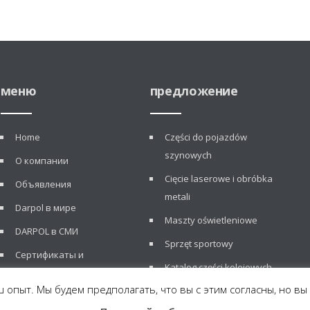
меню
предложение
Home
Części do pojazdów
szynowych
О компании
Cięcie laserowe i obróbka
Объявления
metali
Darpol в мире
Maszty oświetleniowe
DARPOL в СМИ
Sprzęt sportowy
Сертификаты и
Katalog części kolejowych
рекомендации
 опыт. Мы будем предполагать, что вы с этим согласны, но вы
Новости