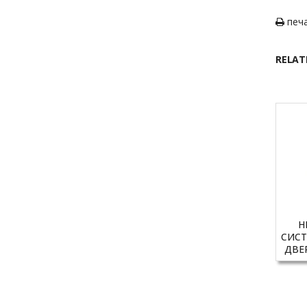
печ
RELAT
Н
СИС
ДВЕР