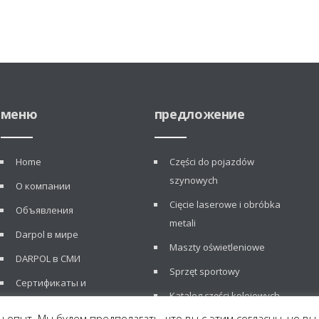
меню
предложение
Home
Części do pojazdów
szynowych
О компании
Cięcie laserowe i obróbka
Объявления
metali
Darpol в мире
Maszty oświetleniowe
DARPOL в СМИ
Sprzęt sportowy
Сертификаты и
Katalog części kolejowych
рекомендации
 опыт. Мы будем предполагать, что вы с этим согласны, но вы