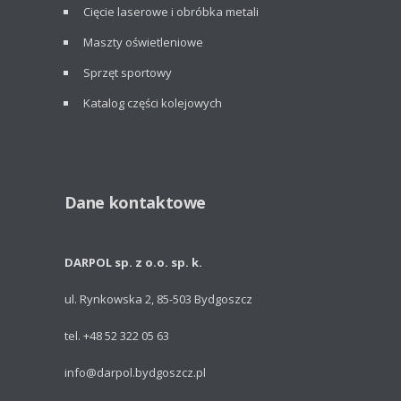
Cięcie laserowe i obróbka metali
Maszty oświetleniowe
Sprzęt sportowy
Katalog części kolejowych
Dane kontaktowe
DARPOL sp. z o.o. sp. k.
ul. Rynkowska 2, 85-503 Bydgoszcz
tel. +48 52 322 05 63
info@darpol.bydgoszcz.pl