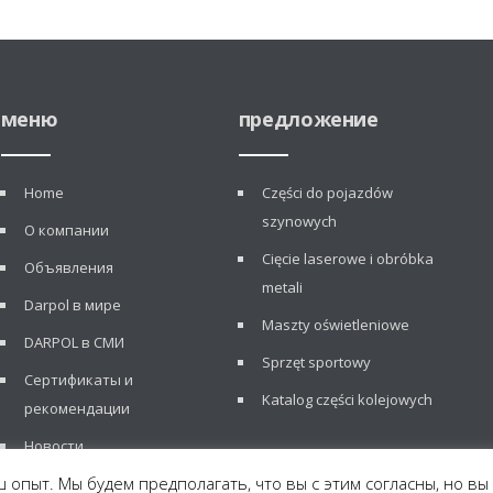
меню
предложение
Home
Części do pojazdów
szynowych
О компании
Cięcie laserowe i obróbka
Объявления
metali
Darpol в мире
Maszty oświetleniowe
DARPOL в СМИ
Sprzęt sportowy
Сертификаты и
Katalog części kolejowych
рекомендации
Новости
 опыт. Мы будем предполагать, что вы с этим согласны, но вы