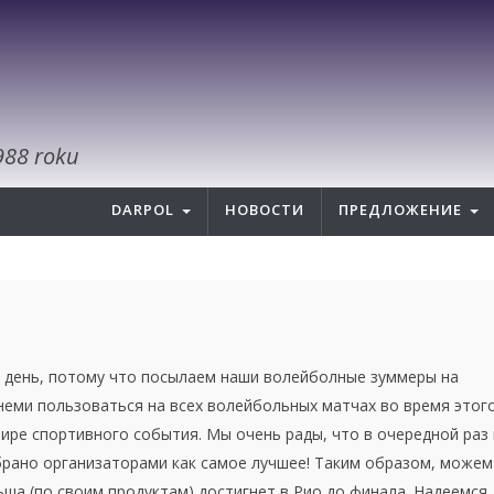
988 roku
DARPOL
НОВОСТИ
ПРЕДЛОЖЕНИЕ
день
, потому что
посылаем наши
волейболные зуммеры
на
неми пользоваться
на всех волейбольных матчах во время этог
ире спортивного события. Мы очень рады, что в очередной раз
рано организаторами как самое лучшее!
Таким образом,
можем
ьша (по своим продуктам) достигнет в Рио до
финала.
Н
адеемся,