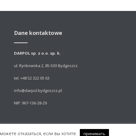
Dane kontaktowe
DARPOL sp. z o.o. sp. k.
ul. Rynkowska 2, 85-503 Bydgoszcz
tel. +48 52 322 05 63
info@darpol.bydgoszcz.pl
NIP: 967-136-28-29
 можете отказаться, если вы хотите.
принимать