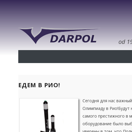
od 1
ЕДЕМ В РИО!
Сегодня для нас важный
Олимпиаду
в Рио!
Будут 
самого престижного
в м
оборудование
было выб
уверены в том, что Пол