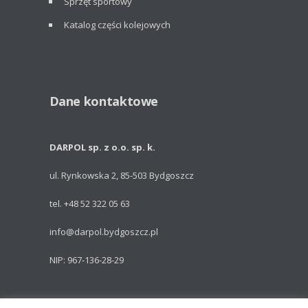
Sprzęt sportowy
Katalog części kolejowych
Dane kontaktowe
DARPOL sp. z o.o. sp. k.
ul. Rynkowska 2, 85-503 Bydgoszcz
tel. +48 52 322 05 63
info@darpol.bydgoszcz.pl
NIP: 967-136-28-29