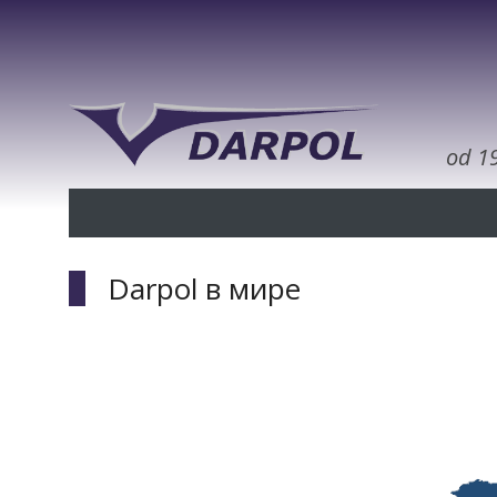
od 1
Darpol в мире