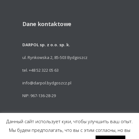
Dane kontaktowe
DARPOL sp. z o.o. sp. k.
ul. Rynkowska 2, 85-503 Bydgoszcz
tel. +48 52 322 05 63
info@darpol.bydgoszcz.pl
NIP: 967-136-28-29
Powered by: Talem Technologies
Данный сайт использует куки, чтобы улучшить ваш опыт.
Мы будем предполагать, что вы с этим согласны, но вы
Części do pojazdów szynowych